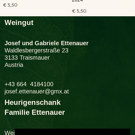
€
5,50
€
5,50
Weingut
Josef und Gabriele Ettenauer
Waldlesbergerstraße 23
3133 Traismauer
Austria
+43 664 4184100
josef.ettenauer@gmx.at
Heurigenschank
Familie Ettenauer
Weingasse 3